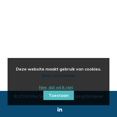
Deze website maakt gebruik van cookies.
Meer informatie
Nee, dat wil ik niet
Toestaan
© 2026 Elba Search
Privacyverklaring
Disclaimer