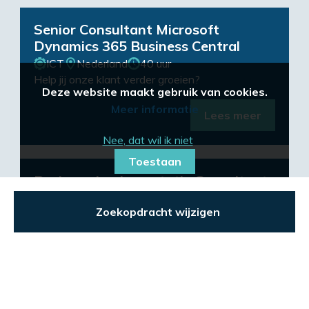
Senior Consultant Microsoft
Dynamics 365 Business Central
ICT
Nederland
40 uur
Help jij onze klant verder groeien?
Deze website maakt gebruik van cookies.
Meer informatie
Lees meer
Nee, dat wil ik niet
Toestaan
Business Implementatie Consultant
ICT
Nederland
40 uur
Zoekopdracht wijzigen
Bijt je vast in uitdagende projecten op het
snijvlak van Business en IT. Draag bij aan de
ontwikkeling van onze klanten. Adviseer en
ondersteun klanten tijdens de selectie en...
Zoek in 7 vacatures
Lees meer