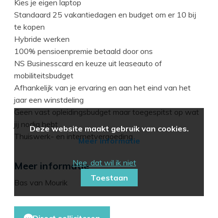
Kies je eigen laptop
Standaard 25 vakantiedagen en budget om er 10 bij
te kopen
Hybride werken
100% pensioenpremie betaald door ons
NS Businesscard en keuze uit leaseauto of
mobiliteitsbudget
Afhankelijk van je ervaring en aan het eind van het
jaar een winstdeling
Geen vast opleidingsbudget maar toegespitst op wat
jij nodig hebt
Deze website maakt gebruik van cookies.
Thuiswerk- en internetvergoeding
Meer informatie
Nee, dat wil ik niet
Meer informatie
Toestaan
Bas van Mourik
Direct solliciteren