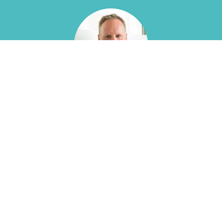
Eltjo Bril
Managing Partner
E-mail
Bel
WhatsApp
LinkedIn
Gerelateerde vacatures