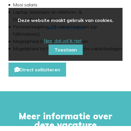
Mooi salaris
Laptop, leaseauto en telefoon- &
thuiswerkvergoeding
Deze website maakt gebruik van cookies.
Pensioenregeling, 26 vakantiedagen (op
Meer informatie
fulltimebasis)
Nee, dat wil ik niet
Mogelijkheid tot (deels) thuiswerken
Mogelijkheid tot het kopen van extra vakantiedagen
Toestaan
Direct solliciteren
Meer informatie over
deze vacature